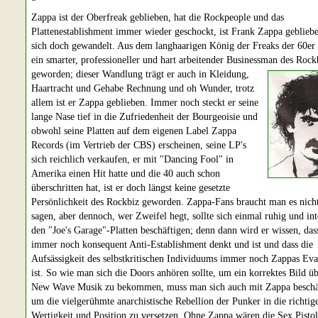
Zappa ist der Oberfreak geblieben, hat die Rockpeople und das
Plattenestablishment immer wieder geschockt, ist Frank Zappa geblieb
sich doch gewandelt. Aus dem langhaarigen König der Freaks der 60er J
ein smarter, professioneller und hart arbeitender Businessman des Rock
geworden; dieser Wandlung trägt er auch
in Kleidung,
Haartracht und Gehabe Rechnung und oh Wunder, trotz
allem ist er Zappa geblieben. Immer noch steckt er seine
lange Nase tief in die Zufriedenheit der Bourgeoisie und
obwohl seine Platten auf dem eigenen Label Zappa
Records (im Vertrieb der CBS) erscheinen, seine LP's
sich reichlich verkaufen, er mit "Dancing Fool" in
Amerika einen Hit hatte und die 40 auch schon
überschritten hat, ist er doch längst keine gesetzte
Persönlichkeit des Rockbiz geworden. Zappa-Fans braucht man es nich
sagen, aber dennoch, wer Zweifel hegt, sollte sich einmal ruhig und int
den "Joe's Garage"-Platten beschäftigen; denn dann wird er wissen, da
immer noch konsequent Anti-Establishment denkt und ist und dass die
Aufsässigkeit des selbstkritischen Individuums immer noch Zappas Ev
ist. So wie man sich die Doors anhören sollte, um ein korrektes Bild üb
New Wave Musik zu bekommen, muss man sich auch mit Zappa beschä
um die vielgerühmte anarchistische Rebellion der Punker in die richtig
Wertigkeit und Position zu versetzen. Ohne Zappa wären die Sex Pisto