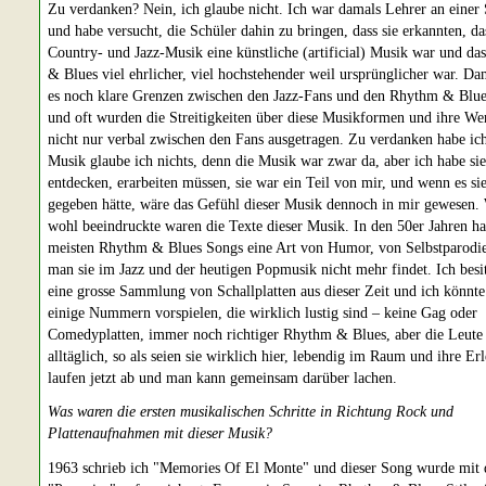
Zu verdanken? Nein, ich glaube nicht. Ich war damals Lehrer an einer
und habe versucht, die Schüler dahin zu bringen, dass sie erkannten, da
Country- und Jazz-Musik eine künstliche (artificial) Musik war und d
& Blues viel ehrlicher, viel hochstehender weil ursprünglicher war. Da
es noch klare Grenzen zwischen den Jazz-Fans und den Rhythm & Blue
und oft wurden die Streitigkeiten über diese Musikformen und ihre Wer
nicht nur verbal zwischen den Fans ausgetragen. Zu verdanken habe ich
Musik glaube ich nichts, denn die Musik war zwar da, aber ich habe sie
entdecken, erarbeiten müssen, sie war ein Teil von mir, und wenn es sie
gegeben hätte, wäre das Gefühl dieser Musik dennoch in mir gewesen.
wohl beeindruckte waren die Texte dieser Musik. In den 50er Jahren ha
meisten Rhythm & Blues Songs eine Art von Humor, von Selbstparodie
man sie im Jazz und der heutigen Popmusik nicht mehr findet. Ich besi
eine grosse Sammlung von Schallplatten aus dieser Zeit und ich könnte
einige Nummern vorspielen, die wirklich lustig sind – keine Gag oder
Comedyplatten, immer noch richtiger Rhythm & Blues, aber die Leute
alltäglich, so als seien sie wirklich hier, lebendig im Raum und ihre Er
laufen jetzt ab und man kann gemeinsam darüber lachen.
Was waren die ersten musikalischen Schritte in Richtung Rock und
Plattenaufnahmen mit dieser Musik?
1963 schrieb ich "Memories Of El Monte" und dieser Song wurde mit 