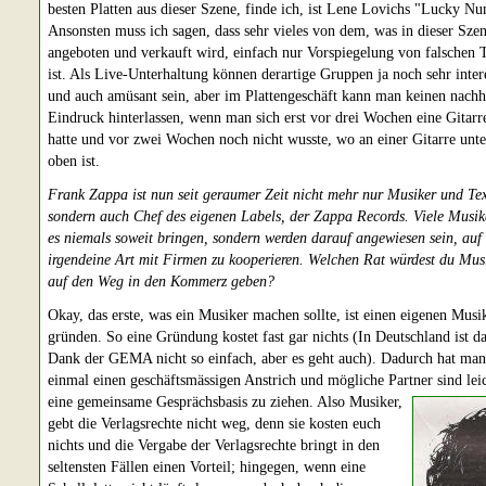
besten Platten aus dieser Szene, finde ich, ist Lene Lovichs "Lucky N
Ansonsten muss ich sagen, dass sehr vieles von dem, was in dieser Sze
angeboten und verkauft wird, einfach nur Vorspiegelung von falschen 
ist. Als Live-Unterhaltung können derartige Gruppen ja noch sehr inter
und auch amüsant sein, aber im Plattengeschäft kann man keinen nachh
Eindruck hinterlassen, wenn man sich erst vor drei Wochen eine Gitarr
hatte und vor zwei Wochen noch nicht wusste, wo an einer Gitarre unt
oben ist.
Frank Zappa ist nun seit geraumer Zeit nicht mehr nur Musiker und Tex
sondern auch Chef des eigenen Labels, der Zappa Records. Viele Musik
es niemals soweit bringen, sondern werden darauf angewiesen sein, auf
irgendeine Art mit Firmen zu kooperieren. Welchen Rat würdest du Mus
auf den Weg in den Kommerz geben?
Okay, das erste, was ein Musiker machen sollte, ist einen eigenen Musi
gründen. So eine Gründung kostet fast gar nichts (In Deutschland ist d
Dank der GEMA nicht so einfach, aber es geht auch). Dadurch hat man
einmal einen geschäftsmässigen Anstrich und mögliche Partner sind leic
eine gemeinsame Gesprächsbasis zu ziehen. Also Musiker,
gebt die Verlagsrechte nicht weg, denn sie kosten euch
nichts und die Vergabe der Verlagsrechte bringt in den
seltensten Fällen einen Vorteil; hingegen, wenn eine