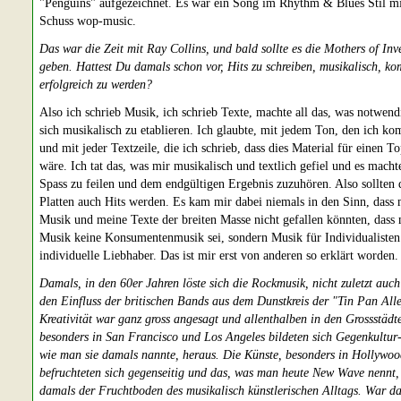
"Penguins" aufgezeichnet. Es war ein Song im Rhythm & Blues Stil m
Schuss wop-music.
Das war die Zeit mit Ray Collins, und bald sollte es die Mothers of Inv
geben. Hattest Du damals schon vor, Hits zu schreiben, musikalisch, ko
erfolgreich zu werden?
Also ich schrieb Musik, ich schrieb Texte, machte all das, was notwend
sich musikalisch zu etablieren. Ich glaubte, mit jedem Ton, den ich ko
und mit jeder Textzeile, die ich schrieb, dass dies Material für einen T
wäre. Ich tat das, was mir musikalisch und textlich gefiel und es macht
Spass zu feilen und dem endgültigen Ergebnis zuzuhören. Also sollten 
Platten auch Hits werden. Es kam mir dabei niemals in den Sinn, dass
Musik und meine Texte der breiten Masse nicht gefallen könnten, dass
Musik keine Konsumentenmusik sei, sondern Musik für Individualisten
individuelle Liebhaber. Das ist mir erst von anderen so erklärt worden.
Damals, in den 60er Jahren löste sich die Rockmusik, nicht zuletzt auch
den Einfluss der britischen Bands aus dem Dunstkreis der "Tin Pan Alle
Kreativität war ganz gross angesagt und allenthalben in den Grossstädt
besonders in San Francisco und Los Angeles bildeten sich Gegenkultur
wie man sie damals nannte, heraus. Die Künste, besonders in Hollywoo
befruchteten sich gegenseitig und das, was man heute New Wave nennt,
damals der Fruchtboden des musikalisch künstlerischen Alltags. War d