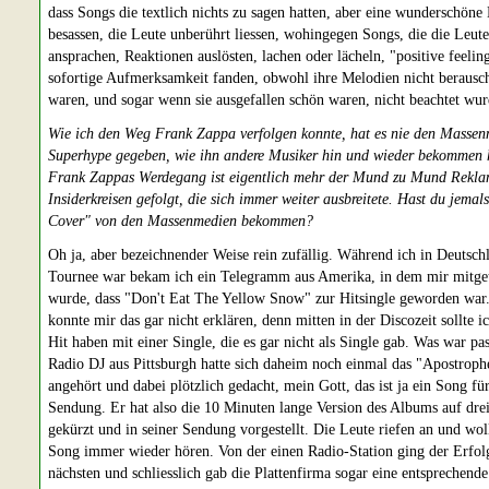
dass Songs die textlich nichts zu sagen hatten, aber eine wunderschöne
besassen, die Leute unberührt liessen, wohingegen Songs, die die Leute
ansprachen, Reaktionen auslösten, lachen oder lächeln, "positive feelin
sofortige Aufmerksamkeit fanden, obwohl ihre Melodien nicht berausc
waren, und sogar wenn sie ausgefallen schön waren, nicht beachtet wur
Wie ich den Weg Frank Zappa verfolgen konnte, hat es nie den Massen
Superhype gegeben, wie ihn andere Musiker hin und wieder bekommen 
Frank Zappas Werdegang ist eigentlich mehr der Mund zu Mund Rekla
Insiderkreisen gefolgt, die sich immer weiter ausbreitete. Hast du jemal
Cover" von den Massenmedien bekommen?
Oh ja, aber bezeichnender Weise rein zufällig. Während ich in Deutsch
Tournee war bekam ich ein Telegramm aus Amerika, in dem mir mitget
wurde, dass "Don't Eat The Yellow Snow" zur Hitsingle geworden war.
konnte mir das gar nicht erklären, denn mitten in der Discozeit sollte i
Hit haben mit einer Single, die es gar nicht als Single gab. Was war pas
Radio DJ aus Pittsburgh hatte sich daheim noch einmal das "Apostrop
angehört und dabei plötzlich gedacht, mein Gott, das ist ja ein Song fü
Sendung. Er hat also die 10 Minuten lange Version des Albums auf dre
gekürzt und in seiner Sendung vorgestellt. Die Leute riefen an und wol
Song immer wieder hören. Von der einen Radio-Station ging der Erfol
nächsten und schliesslich gab die Plattenfirma sogar eine entsprechende