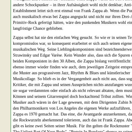
andere Schockpunker – in ihrer Aufsässigkeit wohl nicht denkbar; Anti
Establishment leitet sich erst einmal von Frank Zappa ab. Wenn die Pu
auch musikalisch etwas bei Zappa angeguckt und nicht nur ihren Drei
Primitiv-Rock gefertigt hätten, wäre den punkenden Musikern wohl ei
langfristige Chance geblieben.
Zappa selbst hat nie den einfachen Weg gesucht. So wie er in seinen Te
kompromisslos war, so konsequent erarbeitet er sich auch seinen eigen
musikalischen Weg. Seine Lieblingskomponisten sind bezeichnenderwe
Strawinsky und Edgar Varèse. Kein Wunder also, dass sich die Spuren 
beiden Komponisten in den 30 Alben, die Zappa bislang veröffentlicht 
ebenso immer wieder finden wie auch, dem jeweiligen Zeitgeist entspr
die Muster aus prograssivem Jazz, Rhythm & Blues und künstlerischer
Musikcollage. So blieb es in der Vergangenheit auch nicht aus, dass sog
Kritiker, die mit Zappa und seinen Aussprüchen nichts anzufangen wuss
sie sogar verdammten oder einfach als nicht relevant abtaten, dem mus
Können und seinem Gitarrenspiel doch hockachtend Tribut zollten. Wie
Musiker auch wären in der Lage gewesen, mit dem Dirigenten Zubin 
den Philharmonikern von Los Angeles die eigenen Werke aufzuführen,
Zappa es 1970 gemacht hat. Das eine, die Avantgarde anzuerkennen, da
die Rockwurzeln aberkennend tolerieren, auch das ist Frank Zappa. Abe
gibt es keine zwei Seiten seiner Musik. Für ihn gelten die Rockmuster 
The Ugliest Part Of Your Body", "Peguin In Bondage" ebenso zu seine