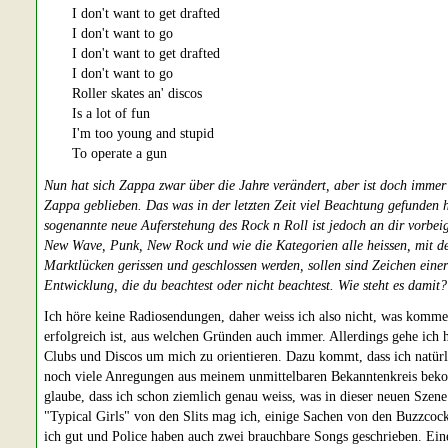
I don't want to get drafted
I don't want to go
I don't want to get drafted
I don't want to go
Roller skates an' discos
Is a lot of fun
I'm too young and stupid
To operate a gun
Nun hat sich Zappa zwar über die Jahre verändert, aber ist doch imme
Zappa geblieben. Das was in der letzten Zeit viel Beachtung gefunden h
sogenannte neue Auferstehung des Rock n Roll ist jedoch an dir vorbe
New Wave, Punk, New Rock und wie die Kategorien alle heissen, mit d
Marktlücken gerissen und geschlossen werden, sollen sind Zeichen einer
Entwicklung, die du beachtest oder nicht beachtest. Wie steht es damit?
Ich höre keine Radiosendungen, daher weiss ich also nicht, was kommer
erfolgreich ist, aus welchen Gründen auch immer. Allerdings gehe ich h
Clubs und Discos um mich zu orientieren. Dazu kommt, dass ich natürl
noch viele Anregungen aus meinem unmittelbaren Bekanntenkreis bek
glaube, dass ich schon ziemlich genau weiss, was in dieser neuen Szene
"Typical Girls" von den Slits mag ich, einige Sachen von den Buzzcock
ich gut und Police haben auch zwei brauchbare Songs geschrieben. Ein