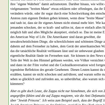
ihre "eigene Wahrheit" damit aufzumotzen. Darüber hinaus, wie willst 
vielgenannten "breiten Masse" etwas erklären oder offenlegen, das ihr
verändern würde, oder ihr sogar durch eine Schockwirkung den entsch
Anstoss zum eigenen Denken geben können, wenn diese "breite Masse"
und taub ist, dass sie ihr eigenes Atmen nicht einmal mehr hört. Wie 
jemanden schocken, der so kraft- und saftlos ist, dass er einfach alles f
möglich hält und alles Mögliche akzeptiert, einfach so. Das ist meine 
des American Way of Life. Die Amerikaner sind daran gewöhnt, die
unwahrscheinlichsten Dinge, die schrecklichsten und schönsten Dinge al
daheim auf dem Fernseher zu haben, dem Gerät der amerikanischen Wa
das die tatsächliche Realität verblassen lässt und sie unbewusst glauben l
eigentliche Realität fände im Fernsehen statt. Sie können in den News 
Teile der Welt in den Himmel geblasen werden, wie Völker vernichtet
und dann ist der Film vorbei und die Cocktailkonversation wird fortges
irgendeine Reflektion des gerade Gesehenen. Diesen Leuten kannst du n
erzählen, kannst sie nicht schocken und aufrühren; und warum sollte m
sehen so glücklich und zufrieden aus, so unberührbar, also warum sich
kümmern?
Aber es gibt doch Leute, die Zappa nicht nur hinnehmen, die sich von
angegriffen fühlen und die auf Zappa reagieren, wie die Anti Defamat
über "Jewish Princess". Ich weiss zum Beispiel auch, dass der Begriff J