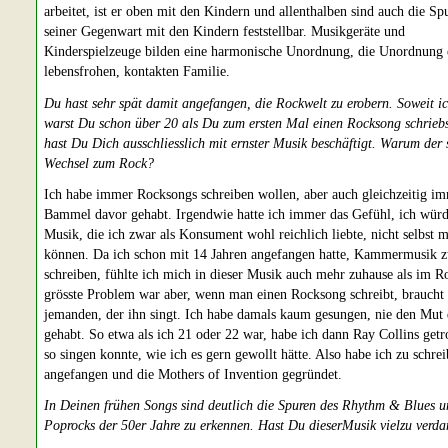
arbeitet, ist er oben mit den Kindern und allenthalben sind auch die Sp
seiner Gegenwart mit den Kindern feststellbar. Musikgeräte und
Kinderspielzeuge bilden eine harmonische Unordnung, die Unordnung 
lebensfrohen, kontakten Familie.
Du hast sehr spät damit angefangen, die Rockwelt zu erobern. Soweit ic
warst Du schon über 20 als Du zum ersten Mal einen Rocksong schriebs
hast Du Dich ausschliesslich mit ernster Musik beschäftigt. Warum der 
Wechsel zum Rock?
Ich habe immer Rocksongs schreiben wollen, aber auch gleichzeitig i
Bammel davor gehabt. Irgendwie hatte ich immer das Gefühl, ich würd
Musik, die ich zwar als Konsument wohl reichlich liebte, nicht selbst 
können. Da ich schon mit 14 Jahren angefangen hatte, Kammermusik z
schreiben, fühlte ich mich in dieser Musik auch mehr zuhause als im R
grösste Problem war aber, wenn man einen Rocksong schreibt, braucht
jemanden, der ihn singt. Ich habe damals kaum gesungen, nie den Mut
gehabt. So etwa als ich 21 oder 22 war, habe ich dann Ray Collins getr
so singen konnte, wie ich es gern gewollt hätte. Also habe ich zu schre
angefangen und die Mothers of Invention gegründet.
In Deinen frühen Songs sind deutlich die Spuren des Rhythm & Blues u
Poprocks der 50er Jahre zu erkennen. Hast Du dieserMusik vielzu verd