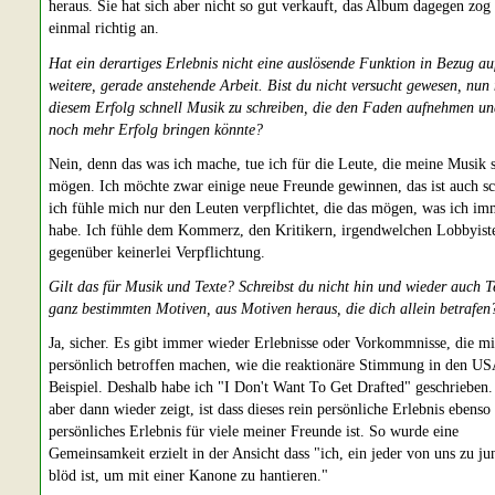
heraus. Sie hat sich aber nicht so gut verkauft, das Album dagegen zog
einmal richtig an.
Hat ein derartiges Erlebnis nicht eine auslösende Funktion in Bezug au
weitere, gerade anstehende Arbeit. Bist du nicht versucht gewesen, nun
diesem Erfolg schnell Musik zu schreiben, die den Faden aufnehmen un
noch mehr Erfolg bringen könnte?
Nein, denn das was ich mache, tue ich für die Leute, die meine Musik 
mögen. Ich möchte zwar einige neue Freunde gewinnen, das ist auch sc
ich fühle mich nur den Leuten verpflichtet, die das mögen, was ich i
habe. Ich fühle dem Kommerz, den Kritikern, irgendwelchen Lobbyist
gegenüber keinerlei Verpflichtung.
Gilt das für Musik und Texte? Schreibst du nicht hin und wieder auch T
ganz bestimmten Motiven, aus Motiven heraus, die dich allein betrafen
Ja, sicher. Es gibt immer wieder Erlebnisse oder Vorkommnisse, die m
persönlich betroffen machen, wie die reaktionäre Stimmung in den U
Beispiel. Deshalb habe ich "I Don't Want To Get Drafted" geschrieben.
aber dann wieder zeigt, ist dass dieses rein persönliche Erlebnis ebenso
persönliches Erlebnis für viele meiner Freunde ist. So wurde eine
Gemeinsamkeit erzielt in der Ansicht dass "ich, ein jeder von uns zu j
blöd ist, um mit einer Kanone zu hantieren."