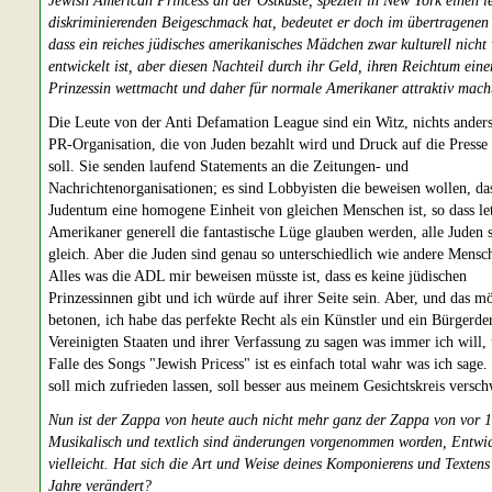
Jewish American Princess an der Ostküste, speziell in New York einen l
diskriminierenden Beigeschmack hat, bedeutet er doch im übertragenen
dass ein reiches jüdisches amerikanisches Mädchen zwar kulturell nicht 
entwickelt ist, aber diesen Nachteil durch ihr Geld, ihren Reichtum eine
Prinzessin wettmacht und daher für normale Amerikaner attraktiv mach
Die Leute von der Anti Defamation League sind ein Witz, nichts anders
PR-Organisation, die von Juden bezahlt wird und Druck auf die Presse
soll. Sie senden laufend Statements an die Zeitungen- und
Nachrichtenorganisationen; es sind Lobbyisten die beweisen wollen, da
Judentum eine homogene Einheit von gleichen Menschen ist, so dass let
Amerikaner generell die fantastische Lüge glauben werden, alle Juden 
gleich. Aber die Juden sind genau so unterschiedlich wie andere Mensc
Alles was die ADL mir beweisen müsste ist, dass es keine jüdischen
Prinzessinnen gibt und ich würde auf ihrer Seite sein. Aber, und das m
betonen, ich habe das perfekte Recht als ein Künstler und ein Bürgerde
Vereinigten Staaten und ihrer Verfassung zu sagen was immer ich will,
Falle des Songs "Jewish Pricess" ist es einfach total wahr was ich sage
soll mich zufrieden lassen, soll besser aus meinem Gesichtskreis versc
Nun ist der Zappa von heute auch nicht mehr ganz der Zappa von vor 1
Musikalisch und textlich sind änderungen vorgenommen worden, Entwi
vielleicht. Hat sich die Art und Weise deines Komponierens und Textens
Jahre verändert?