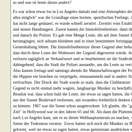
so und was ist heute daran anders?
Es war schon etwas los in Los Angeles damals und eine Atmosphäre des
alles möglich" war die Grundlage eines breiten, spezifischen Feelings. 
hat nicht lange gedauert; es wurde schnell zerstört. Zerstört vom Estab
und seinen Handlangern. Zuerst kamen die Immobilienbesitzer, dann di
und danach die Polizei. Es gab eine Menge Leute, die auf dem Sunset 
herumgingen, sich seltsam kleideten und in einer bestimmten freizügig
Geisteshaltung lebten. Die Immobilienbesitzer dieser Gegend aber beha
dass durch diese Leute der Wohnwert der Gegend abgewertet würde, ih
verloren tagtäglich an Verkaufswert und so bearbeiteten sie die Stadtvät
dahingehend, dass die Stadt die Polizei aussandte, um die Leute zu vert
Also kamen freitags und samstags abends die Mannschaftswagen der Po
die Hippies ein bisschen zu verprügeln, einzusammeln und in andere St
verfrachten. Der Druck der Stadt wurde so stark, dass die Clubbesitzer 
Gegend es nicht einmal mehr wagten, langhaarige Musiker zu beschäfti
Resultat war, dass schon bald die Leute, die etwas zu sagen hatten, die
um den Sunset Boulevard verliessen, um woanders freiheitlich denken 
zu können. 1967 war die Szene schon ausgetrocknet. Ich glaube, die "
Zeit" in Hollywood war in den Jahren 65 und 66. Als dann die Platteni
nach Los Angeles kam, um es zu ihrem Welthauptzentrum zu machen, 
Szene der Todesstoss versetzt. Zuvor hatten sich noch die Musiker zu 
geformt, weil sie etwas zu sagen hatten, etwas gemeinsam ausdrücken w