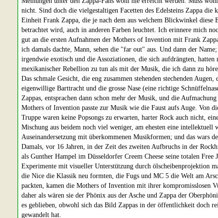
Meinungen unter den Zappa-Fans wohl nie erreicht werden. Muss wohl
nicht. Sind doch die vielgestaltigen Facetten des Edelsteins Zappa die
Einheit Frank Zappa, die je nach dem aus welchem Blickwinkel diese E
betrachtet wird, auch in anderen Farben leuchtet. Ich erinnere mich no
gut an die ersten Aufnahmen der Mothers of Invention mit Frank Zapp
ich damals dachte, Mann, sehen die "far out" aus. Und dann der Name
irgendwie exotisch und die Assoziationen, die sich aufdrängten, hatten
mexikanischer Rebellion zu tun als mit der Musik, die ich dann zu hör
Das schmale Gesicht, die eng zusammen stehenden stechenden Augen, 
eigenwillige Barttracht und die grosse Nase (eine richtige Schnüffelnas
Zappas, entsprachen dann schon mehr der Musik, und die Aufmachung
Mothers of Invention passte zur Musik wie die Faust aufs Auge. Von di
Truppe waren keine Popsongs zu erwarten, harter Rock auch nicht, ein
Mischung aus beidem noch viel weniger, am ehesten eine intellektuell 
Auseinandersetzung mit überkommenen Musikformen; und das wars de
Damals, vor 16 Jahren, in der Zeit des zweiten Aufbruchs in der Rockhi
als Gunther Hampel im Düsseldorfer Creem Cheese seine totalen Free J
Experimente mit visueller Unterstützung durch ölscheibenprojektion ma
die Nice die Klassik neu formten, die Fugs und MC 5 die Welt am Ars
packten, kamen die Mothers of Invention mit ihrer kompromisslosen Vu
daher als wären sie der Phönix aus der Asche und Zappa der Oberphöni
es geblieben, obwohl sich das Bild Zappas in der öffentlichkeit doch re
gewandelt hat.