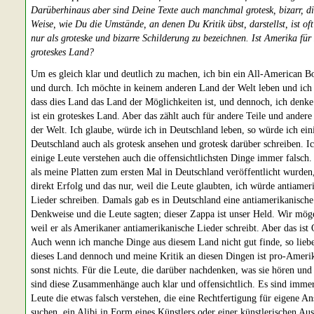
Darüberhinaus aber sind Deine Texte auch manchmal grotesk, bizarr, d
Weise, wie Du die Umstände, an denen Du Kritik übst, darstellst, ist oft
nur als groteske und bizarre Schilderung zu bezeichnen. Ist Amerika für
groteskes Land?
Um es gleich klar und deutlich zu machen, ich bin ein All-American B
und durch. Ich möchte in keinem anderen Land der Welt leben und ich
dass dies Land das Land der Möglichkeiten ist, und dennoch, ich denke
ist ein groteskes Land. Aber das zählt auch für andere Teile und ander
der Welt. Ich glaube, würde ich in Deutschland leben, so würde ich ein
Deutschland auch als grotesk ansehen und grotesk darüber schreiben. I
einige Leute verstehen auch die offensichtlichsten Dinge immer falsch.
als meine Platten zum ersten Mal in Deutschland veröffentlicht wurden,
direkt Erfolg und das nur, weil die Leute glaubten, ich würde antiamer
Lieder schreiben. Damals gab es in Deutschland eine antiamerikanische
Denkweise und die Leute sagten; dieser Zappa ist unser Held. Wir mög
weil er als Amerikaner antiamerikanische Lieder schreibt. Aber das ist 
Auch wenn ich manche Dinge aus diesem Land nicht gut finde, so liebe
dieses Land dennoch und meine Kritik an diesen Dingen ist pro-Ameri
sonst nichts. Für die Leute, die darüber nachdenken, was sie hören und
sind diese Zusammenhänge auch klar und offensichtlich. Es sind immer
Leute die etwas falsch verstehen, die eine Rechtfertigung für eigene An
suchen, ein Alibi in Form eines Künstlers oder einer künstlerischen Au