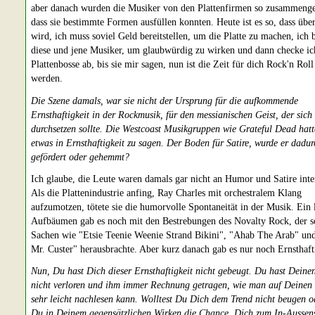
aber danach wurden die Musiker von den Plattenfirmen so zusammenge
dass sie bestimmte Formen ausfüllen konnten. Heute ist es so, dass über
wird, ich muss soviel Geld bereitstellen, um die Platte zu machen, ich 
diese und jene Musiker, um glaubwürdig zu wirken und dann checke ic
Plattenbosse ab, bis sie mir sagen, nun ist die Zeit für dich Rock'n Rol
werden.
Die Szene damals, war sie nicht der Ursprung für die aufkommende
Ernsthaftigkeit in der Rockmusik, für den messianischen Geist, der sich
durchsetzen sollte. Die Westcoast Musikgruppen wie Grateful Dead hat
etwas in Ernsthaftigkeit zu sagen. Der Boden für Satire, wurde er dadur
gefördert oder gehemmt?
Ich glaube, die Leute waren damals gar nicht an Humor und Satire inter
Als die Plattenindustrie anfing, Ray Charles mit orchestralem Klang
aufzumotzen, tötete sie die humorvolle Spontaneität in der Musik. Ein l
Aufbäumen gab es noch mit den Bestrebungen des Novalty Rock, der so
Sachen wie "Etsie Teenie Weenie Strand Bikini", "Ahab The Arab" und
Mr. Custer" herausbrachte. Aber kurz danach gab es nur noch Ernsthaft
Nun, Du hast Dich dieser Ernsthaftigkeit nicht gebeugt. Du hast Dein
nicht verloren und ihm immer Rechnung getragen, wie man auf Deinen 
sehr leicht nachlesen kann. Wolltest Du Dich dem Trend nicht beugen o
Du in Deinem gegensätzlichen Wirken die Chance, Dich zum In-Aussens