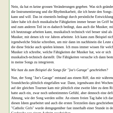
Nein, da hat es keine grossen Veränderungen gegeben. Was sich geändert
die Instrumentierung und die Rhythmikarbeit, die ich heute den Songs
kann und will. Das ist einesteils bedingt durch persönliche Entwicklung
Jahre habe ich doch musikalische Fähigkeiten immer besser im Griff 
und zum anderen Teil ist es dadurch bedingt, dass auch die Musiker, m
ich heutzutage arbeiten kann, musikalisch technisch viel besser sind als
Musiker, mit denen ich vor Jahren arbeitete. Ich kann zum Beispiel nic
irgendwelche Stücke schreiben, um mir dann im nachhinein die Leute 
die diese Stücke auch spielen können. Ich muss immer wissen für welc
Musiker ich schreibe, welche Fähigkeiten der Musiker hat, wie er sich
musikalisch-technisch darstellt. Die Fähigkeiten versuche ich dann bes
in meine Songs zu integrieren.
Wie hast du zum Beispiel die Songs für "]oe's Garage" geschrieben?
Nun, der Song "Joe's Garage" entstand aus einem Riff, das mir währen
Soundchecks plötzlich eingefallen war. Dann, irgendwann drei Wochen
auf der gleichen Tournee kam mir plötzlich eine zweite Idee zu dem Ri
hatte auch ein, zwar noch unbestimmtes Gefühl, aber dennoch eine defi
Ahnung, wie der Song werden sollte. An einem freien Tag habe ich da
diesen Ideen gearbeitet und auch die ersten Textzeilen dazu geschrieben
"Catholic Girls" wurde demgegenüber fast innerhalb einer Stunde in de
Garderobe vor einem Auftritt geschrieben.