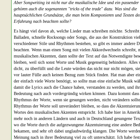
Aber Songwriting ist nicht nur die musikalische Idee und ein passender 
gehören auch die sogenannten "tricks of the trade" dazu. Was sind die
hauptsächlichen Grundsätze, die man beim Komponieren und Texten de
Erfahrung nach beachten sollte?
Es hängt viel davon ab, welche Lieder man schreiben möchte. Schreib
Balladen, schnelle Rocksongs oder Songs, die aus der Konstruktion vie
verschiedener Stile und Rhythmen bestehen, so gibt es immer andere D
beachten. Wenn man einen Song mit vielen Akkordwechseln schreibt, m
musikalischen Akzenten, dann sollte der Text auf das Notwendigste bes
bleiben, weil sich sonst Worte und Musik gegenseitig behindern. Alles
dicht, zu überfüllt und die Leute würden das nicht nur nicht mögen, si
vor lauter Fülle auch keinen Bezug zum Stück finden. Hat man aber ei
der einfach viele Worte benötigt, so sollte man eine einfache Musik wä
damit die Lyrics auch die Chance haben, verstanden zu werden, und ihr
Bedeutung nach auch vordergründig wirken können. Dazu kommt dass
Rhythmus der Worte, wenn sie gesungen werden, nicht verändern sollt
Rhythmus der Worte soll unverändert bleiben, so dass die Akzentuierun
Wortes den musikalischen Akzenten entspricht. Ich habe hier in Amerik
mehr noch in anderen Ländern und auch in Deutschland gesungene Text
wo die Worte durch die aufgezwungene Akzentuierung eine andere Be
bekamen, und sehr oft dabei unglaubwürdig klangen. Die Worte werde
Meinung nach in ihrer Bedeutung viel zu oft unterschätzt. Ich habe festg