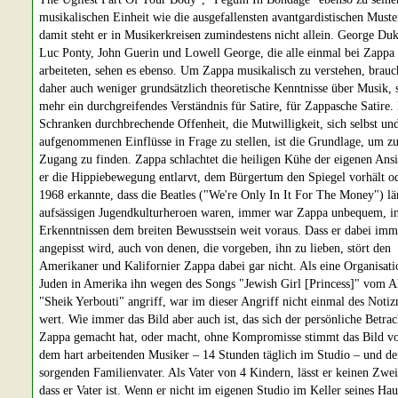
musikalischen Einheit wie die ausgefallensten avantgardistischen Must
damit steht er in Musikerkreisen zumindestens nicht allein. George Duk
Luc Ponty, John Guerin und Lowell George, die alle einmal bei Zappa
arbeiteten, sehen es ebenso. Um Zappa musikalisch zu verstehen, brau
daher auch weniger grundsätzlich theoretische Kenntnisse über Musik,
mehr ein durchgreifendes Verständnis für Satire, für Zappasche Satire. 
Schranken durchbrechende Offenheit, die Mutwilligkeit, sich selbst und
aufgenommenen Einflüsse in Frage zu stellen, ist die Grundlage, um z
Zugang zu finden. Zappa schlachtet die heiligen Kühe der eigenen Ans
er die Hippiebewegung entlarvt, dem Bürgertum den Spiegel vorhält o
1968 erkannte, dass die Beatles ("We're Only In It For The Money") lä
aufsässigen Jugendkulturheroen waren, immer war Zappa unbequem, in
Erkenntnissen dem breiten Bewusstsein weit voraus. Dass er dabei imm
angepisst wird, auch von denen, die vorgeben, ihn zu lieben, stört den
Amerikaner und Kalifornier Zappa dabei gar nicht. Als eine Organisati
Juden in Amerika ihn wegen des Songs "Jewish Girl [Princess]" vom 
"Sheik Yerbouti" angriff, war im dieser Angriff nicht einmal des Noti
wert. Wie immer das Bild aber auch ist, das sich der persönliche Betra
Zappa gemacht hat, oder macht, ohne Kompromisse stimmt das Bild v
dem hart arbeitenden Musiker – 14 Stunden täglich im Studio – und d
sorgenden Familienvater. Als Vater von 4 Kindern, lässt er keinen Zwei
dass er Vater ist. Wenn er nicht im eigenen Studio im Keller seines Hau