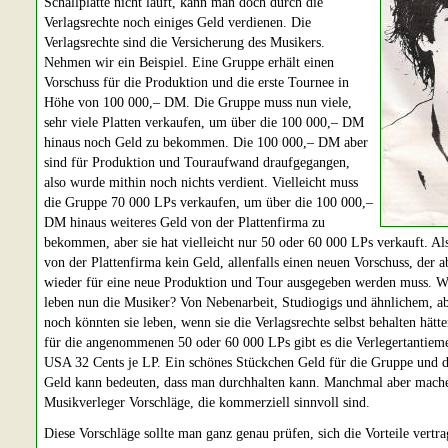
Schallplatte nicht läuft, kann man doch durch die
Verlagsrechte noch einiges Geld verdienen. Die
Verlagsrechte sind die Versicherung des Musikers.
Nehmen wir ein Beispiel. Eine Gruppe erhält einen
Vorschuss für die Produktion und die erste Tournee in
Höhe von 100 000,– DM. Die Gruppe muss nun viele,
sehr viele Platten verkaufen, um über die 100 000,– DM
hinaus noch Geld zu bekommen. Die 100 000,– DM aber
sind für Produktion und Touraufwand draufgegangen,
also wurde mithin noch nichts verdient. Vielleicht muss
die Gruppe 70 000 LPs verkaufen, um über die 100 000,–
DM hinaus weiteres Geld von der Plattenfirma zu
bekommen, aber sie hat vielleicht nur 50 oder 60 000 LPs verkauft. Als
von der Plattenfirma kein Geld, allenfalls einen neuen Vorschuss, der a
wieder für eine neue Produktion und Tour ausgegeben werden muss. 
leben nun die Musiker? Von Nebenarbeit, Studiogigs und ähnlichem, ab
noch könnten sie leben, wenn sie die Verlagsrechte selbst behalten hätt
für die angenommenen 50 oder 60 000 LPs gibt es die Verlegertantieme
USA 32 Cents je LP. Ein schönes Stückchen Geld für die Gruppe und d
Geld kann bedeuten, dass man durchhalten kann. Manchmal aber mach
Musikverleger Vorschläge, die kommerziell sinnvoll sind.
Diese Vorschläge sollte man ganz genau prüfen, sich die Vorteile vertra